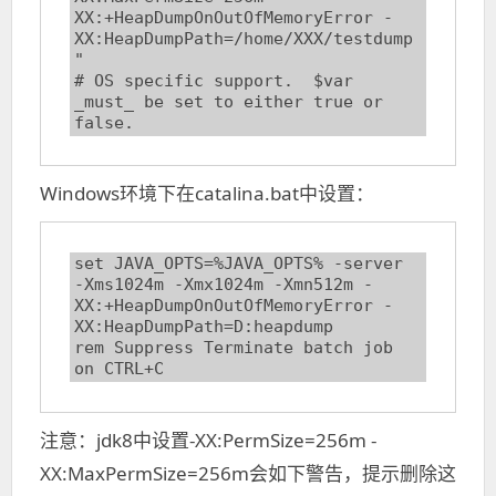
XX:+HeapDumpOnOutOfMemoryError -
XX:HeapDumpPath=/home/XXX/testdump
"

# OS specific support.  $var 
_must_ be set to either true or 
false.
Windows环境下在catalina.bat中设置：
set JAVA_OPTS=%JAVA_OPTS% -server 
-Xms1024m -Xmx1024m -Xmn512m -
XX:+HeapDumpOnOutOfMemoryError -
XX:HeapDumpPath=D:heapdump

rem Suppress Terminate batch job 
on CTRL+C
注意：jdk8中设置-XX:PermSize=256m -
XX:MaxPermSize=256m会如下警告，提示删除这