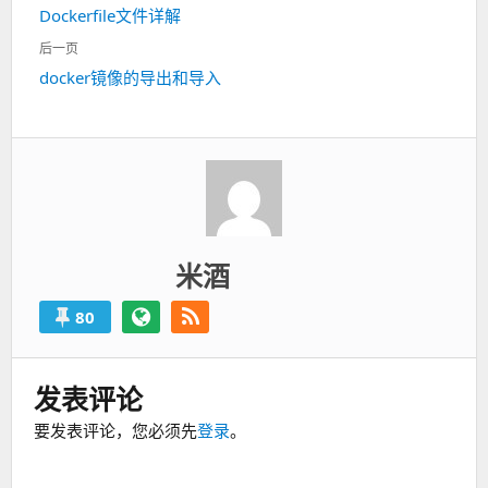
上
Dockerfile文件详解
导
一
航
后一页
篇：
下
docker镜像的导出和导入
一
篇：
米酒
80
发表评论
要发表评论，您必须先
登录
。