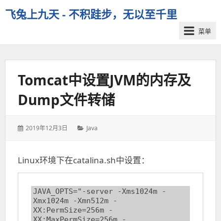
飞兔上九天 - 不积跬步，无以至千里
菜单
Tomcat中设置JVM的内存及
Dump文件转储
发
分
2019年12月3日
Java
表
类：
于：
Linux环境下在catalina.sh中设置：
JAVA_OPTS="-server -Xms1024m -
Xmx1024m -Xmn512m -
XX:PermSize=256m -
XX:MaxPermSize=256m -