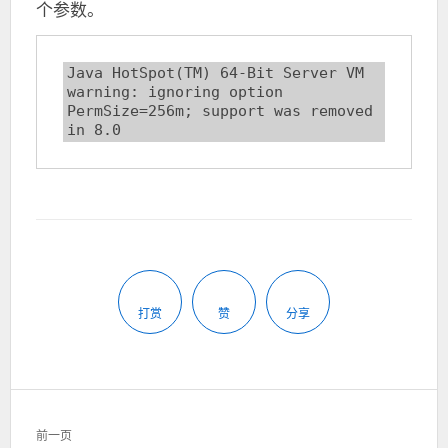
个参数。
Java HotSpot(TM) 64-Bit Server VM 
warning: ignoring option 
PermSize=256m; support was removed 
in 8.0
打赏
赞
分享
文
前一页
章