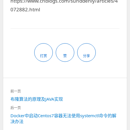
https://www.cnblogs.com/sunddenly/articles/4
072882.html
打赏
赞
分享
文
前一页
章
上
布隆算法的原理及JAVA实现
导
一
航
后一页
篇：
下
Docker中启动Centos7容器无法使用systemctl命令的解
决办法
一
篇：