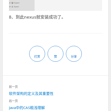
8、到此nexus就安装成功了。
打赏
赞
分享
文
前一页
章
上
软件架构的定义及其重要性
导
一
航
后一页
篇：
下
Java中的CAS粗浅理解