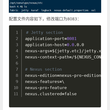
配置文件内容如下，修改端口为8083：
# Jetty section
application-port
=
8081
application-host
=
0.0
.0.0

nexus-args
=
${jetty.etc}
/jetty.xml,
nexus-context-path
=
/
${NEXUS_CONTEX
# Nexus section
nexus-edition
=
nexus-pro-edition

nexus-features
=
\
nexus-pro-feature

nexus.clustered
=