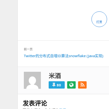
打赏
文
前一页
章
上
Twitter的分布式自增ID算法snowflake (Java实现)
导
一
航
篇：
米酒
80
发表评论