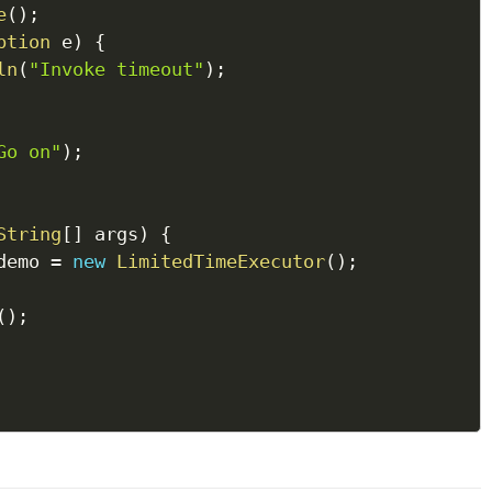
e
(
)
;
ption
 e
)
{
ln
(
"Invoke timeout"
)
;
Go on"
)
;
String
[
]
 args
)
{
demo 
=
new
LimitedTimeExecutor
(
)
;
(
)
;