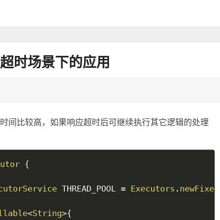
操作超时场景下的应用
应时间比较高，如果响应超时后可继续执行其它逻辑的处理
utor
{
cutorService
 THREAD_POOL 
=
Executors
.
newFixed
llable
<
String
>
{