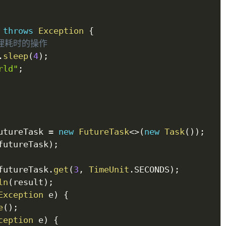
throws
Exception
{
理耗时的操作
.
sleep
(
4
)
;
rld"
;
utureTask 
=
new
FutureTask
<
>
(
new
Task
(
)
)
;
futureTask
)
;
futureTask
.
get
(
3
,
TimeUnit
.
SECONDS
)
;
ln
(
result
)
;
Exception
 e
)
{
e
(
)
;
ception
 e
)
{