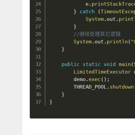
            e
.
printStackTrac
}
catch
(
TimeoutExce
System
.
out
.
print
}
//继续处理其它逻辑
System
.
out
.
println
(
"
}
public
static
void
main
(
LimitedTimeExecutor
 
        demo
.
exec
(
)
;
        THREAD_POOL
.
shutdown
}
}