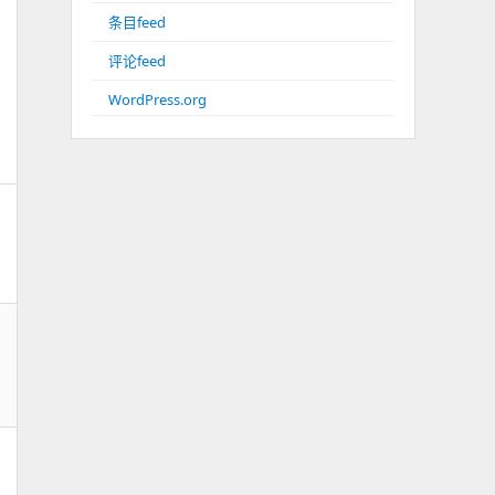
条目feed
评论feed
WordPress.org