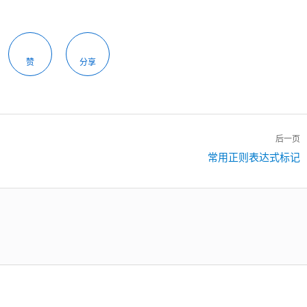
赞
分享
后一页
下
常用正则表达式标记
一
篇：