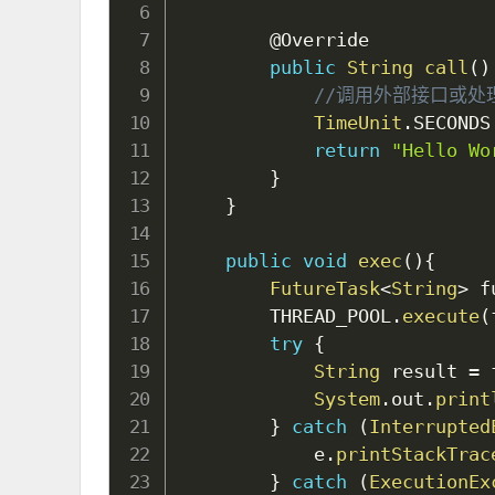
@Override
public
String
call
(
)
//调用外部接口或处
TimeUnit
.
SECONDS
return
"Hello Wo
}
}
public
void
exec
(
)
{
FutureTask
<
String
>
 f
        THREAD_POOL
.
execute
(
try
{
String
 result 
=
 
System
.
out
.
print
}
catch
(
Interrupted
            e
.
printStackTrac
}
catch
(
ExecutionEx