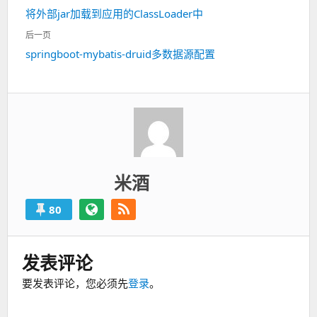
章
上
将外部jar加载到应用的ClassLoader中
导
一
航
后一页
篇：
下
springboot-mybatis-druid多数据源配置
一
篇：
米酒
80
发表评论
要发表评论，您必须先
登录
。