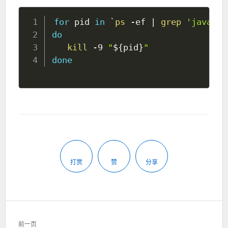
for
pid
in
`
ps
 -ef 
|
grep
'java'
|
do
kill
 -9 
"
${pid}
"
done
打赏
赞
分享
文
前一页