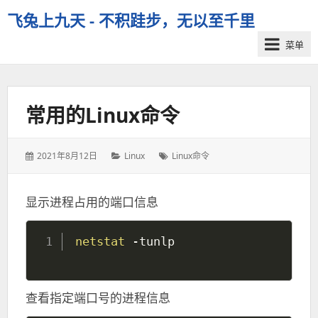
飞兔上九天 - 不积跬步，无以至千里
菜单
常用的Linux命令
发
分
标
2021年8月12日
Linux
Linux命令
表
类：
签：
于：
显示进程占用的端口信息
netstat
查看指定端口号的进程信息