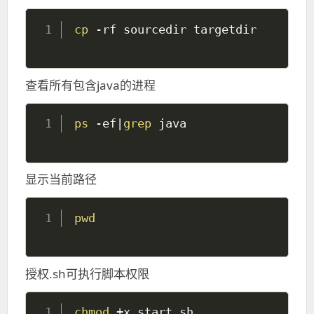
cp
查看所有包含java的进程
ps
 -ef
|
grep
显示当前路径
pwd
授权.sh可执行脚本权限
chmod